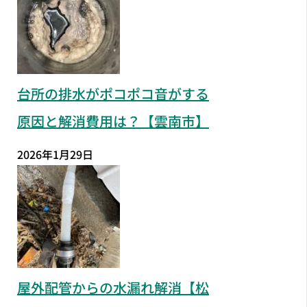
台所の排水がポコポコ音がする
原因と解消費用は？【雲南市】
2026年1月29日
屋外配管からの水漏れ解消【松