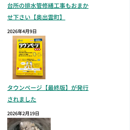
台所の排水管修繕工事もおまか
せ下さい【奥出雲町】
2026年4月9日
タウンページ【最終版】が発行
されました
2026年2月19日