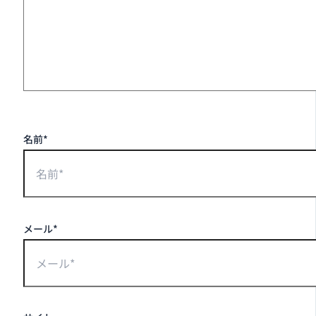
名前*
メール*