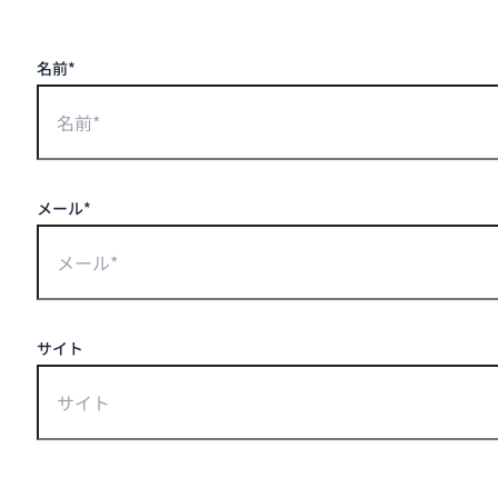
名前*
メール*
サイト