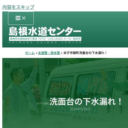
内容をスキップ
ホーム
水道管・排水管
米子市錦町洗面台の下水漏れ！
洗面台の下水漏れ！
米子市錦町
2019年5月8日