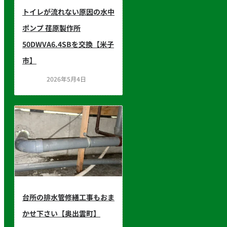
トイレが流れない原因の水中
ポンプ 荏原製作所
50DWVA6.4SBを交換【米子
市】
2026年5月4日
台所の排水管修繕工事もおま
かせ下さい【奥出雲町】