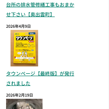
台所の排水管修繕工事もおまか
せ下さい【奥出雲町】
2026年4月9日
タウンページ【最終版】が発行
されました
2026年2月19日