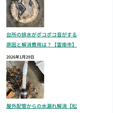
台所の排水がポコポコ音がする
原因と解消費用は？【雲南市】
2026年1月29日
屋外配管からの水漏れ解消【松