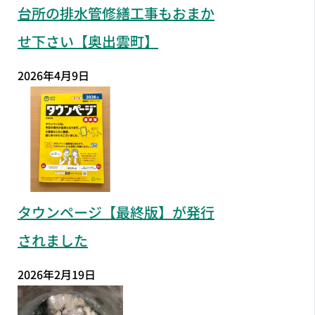
台所の排水管修繕工事もおまか
せ下さい【奥出雲町】
2026年4月9日
タウンページ【最終版】が発行
されました
2026年2月19日