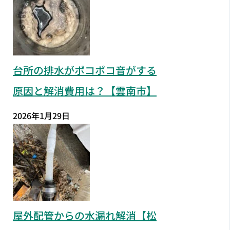
台所の排水がポコポコ音がする
原因と解消費用は？【雲南市】
2026年1月29日
屋外配管からの水漏れ解消【松