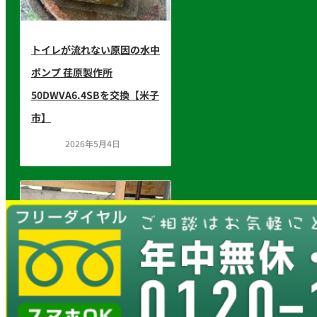
トイレが流れない原因の水中
ポンプ 荏原製作所
50DWVA6.4SBを交換【米子
市】
2026年5月4日
台所の排水管修繕工事もおま