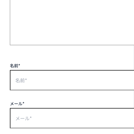
名前*
メール*