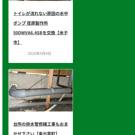
トイレが流れない原因の水中
ポンプ 荏原製作所
50DWVA6.4SBを交換【米子
市】
2026年5月4日
台所の排水管修繕工事もおま
かせ下さい【奥出雲町】