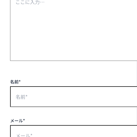
名前*
メール*