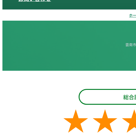
ホ
雲南
総合