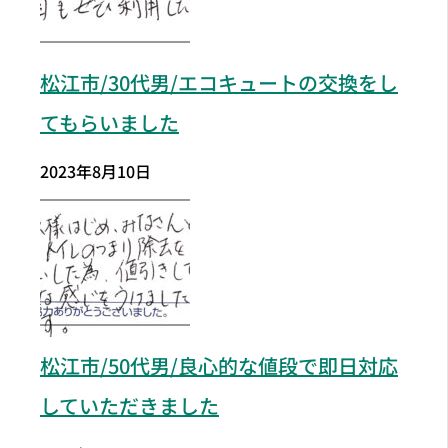
松江市/30代男/エコキュートの交換をし
てもらいました
2023年8月10日
松江市
/50代男/良心的な値段で即日対応
していただきました