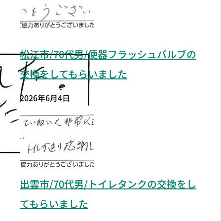
松江市/70代男/便器フラッシュバルブの
交換をしてもらいました
2026年6月4日
出雲市/70代男/トイレタンクの交換をし
てもらいました