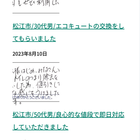
松江市/30代男/エコキュートの交換をし
てもらいました
2023年8月10日
松江市
/50代男/良心的な値段で即日対応
していただきました