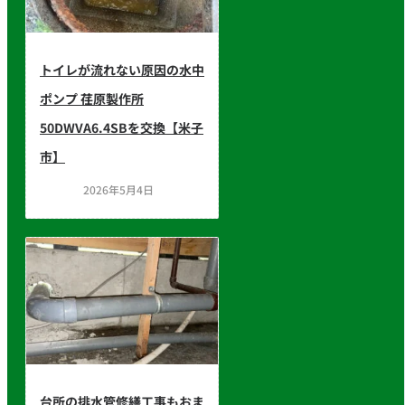
トイレが流れない原因の水中
ポンプ 荏原製作所
50DWVA6.4SBを交換【米子
市】
2026年5月4日
台所の排水管修繕工事もおま