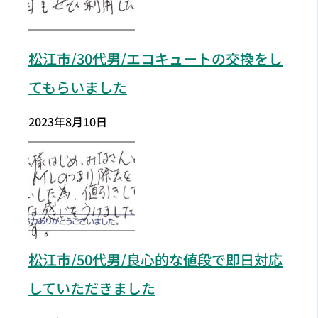
松江市/30代男/エコキュートの交換をし
てもらいました
2023年8月10日
松江市
/50代男/良心的な値段で即日対応
していただきました