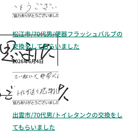
松江市/70代男/便器フラッシュバルブの
交換をしてもらいました
2026年6月4日
出雲市/70代男/トイレタンクの交換をし
てもらいました