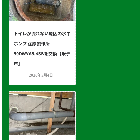
トイレが流れない原因の水中
ポンプ 荏原製作所
50DWVA6.4SBを交換【米子
市】
2026年5月4日