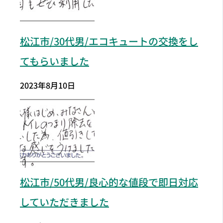
松江市/30代男/エコキュートの交換をし
てもらいました
2023年8月10日
松江市
/50代男/良心的な値段で即日対応
していただきました