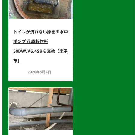
トイレが流れない原因の水中
ポンプ 荏原製作所
50DWVA6.4SBを交換【米子
市】
2026年5月4日