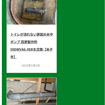
トイレが流れない原因の水中
ポンプ 荏原製作所
50DWVA6.4SBを交換【米子
市】
2026年5月4日