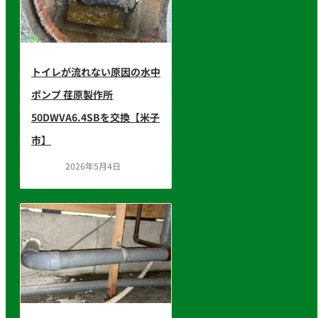
トイレが流れない原因の水中
ポンプ 荏原製作所
50DWVA6.4SBを交換【米子
市】
2026年5月4日