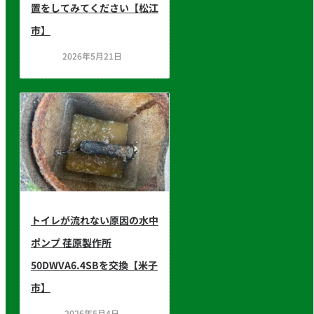
置をしてみてください【松江
市】
2026年5月21日
トイレが流れない原因の水中
ポンプ 荏原製作所
50DWVA6.4SBを交換【米子
市】
2026年5月4日