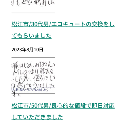
松江市/30代男/エコキュートの交換をし
てもらいました
2023年8月10日
松江市
/50代男/良心的な値段で即日対応
していただきました