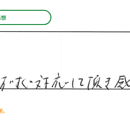
感想
謝。