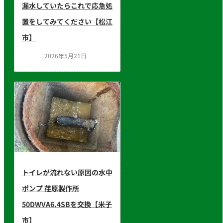
漏水していたらこれで応急処
置をしてみてください【松江
市】
2026年5月21日
トイレが流れない原因の水中
ポンプ 荏原製作所
50DWVA6.4SBを交換【米子
市】