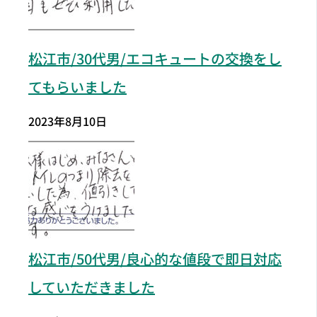
松江市/30代男/エコキュートの交換をし
てもらいました
2023年8月10日
松江市
/50代男/良心的な値段で即日対応
していただきました