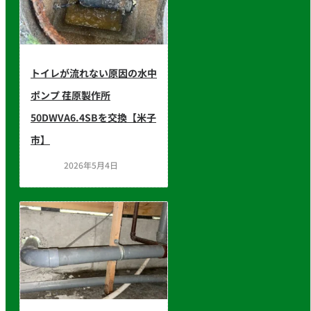
トイレが流れない原因の水中
ポンプ 荏原製作所
50DWVA6.4SBを交換【米子
市】
2026年5月4日