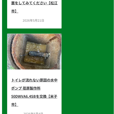
置をしてみてください【松江
市】
2026年5月21日
トイレが流れない原因の水中
ポンプ 荏原製作所
50DWVA6.4SBを交換【米子
市】
2026年5月4日