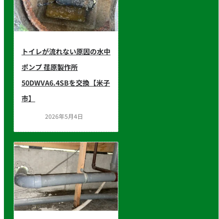
トイレが流れない原因の水中
ポンプ 荏原製作所
50DWVA6.4SBを交換【米子
市】
2026年5月4日