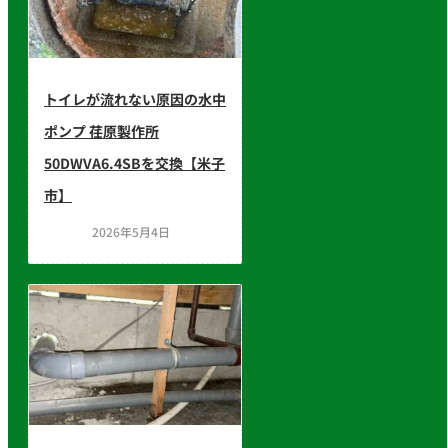
トイレが流れない原因の水中
ポンプ 荏原製作所
50DWVA6.4SBを交換【米子
市】
2026年5月4日