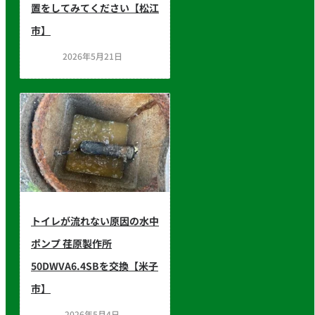
置をしてみてください【松江
市】
2026年5月21日
トイレが流れない原因の水中
ポンプ 荏原製作所
50DWVA6.4SBを交換【米子
市】
2026年5月4日