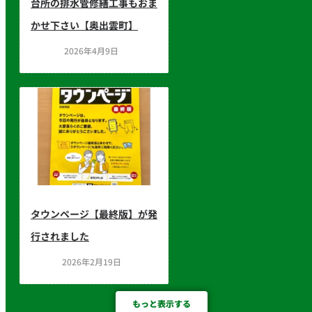
台所の排水管修繕工事もおま
かせ下さい【奥出雲町】
2026年4月9日
タウンページ【最終版】が発
行されました
2026年2月19日
もっと表示する