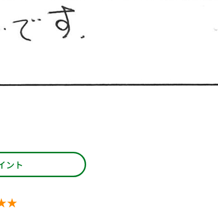
イント
★★