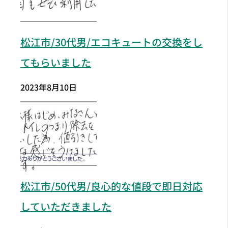
松江市/30代男/エコキュートの交換をし
てもらいました
2023年8月10日
松江市
/50代男/良心的な値段で即日対応
していただきました