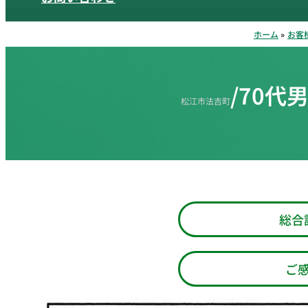
ホーム
お客
/70
松江市法吉町
総合
ご