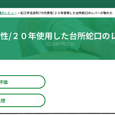
様のレビュー
松江市法吉町/70代男性/２０年使用した台所蛇口のレバーが取れた
代男性/２０年使用した台所蛇口の
2020年7月27日
評価
感想