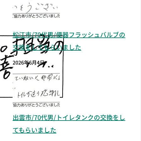
松江市/70代男/便器フラッシュバルブの
交換をしてもらいました
2026年6月4日
出雲市/70代男/トイレタンクの交換をし
てもらいました