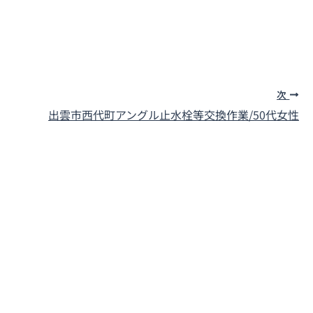
次
出雲市西代町
アングル止水栓等交換作業/50代女性