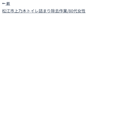
前
松江市上乃木
トイレ詰まり除去作業/80代女性