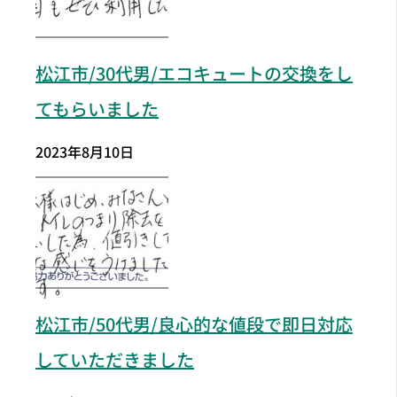
松江市/30代男/エコキュートの交換をし
てもらいました
2023年8月10日
松江市
/50代男/良心的な値段で即日対応
していただきました