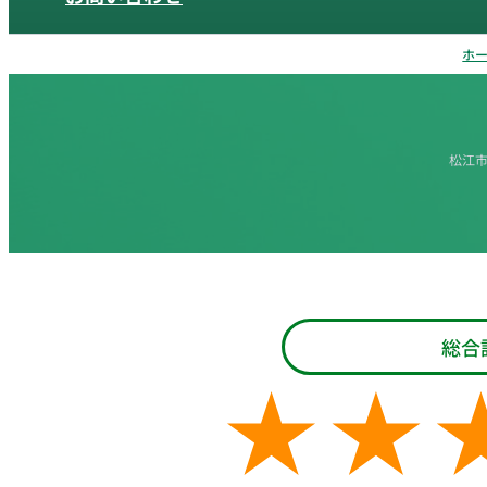
ホ
松江
総合