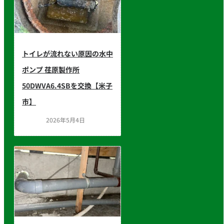
トイレが流れない原因の水中
ポンプ 荏原製作所
50DWVA6.4SBを交換【米子
市】
2026年5月4日